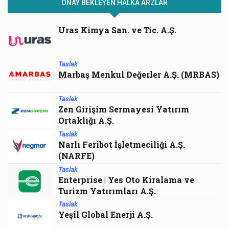
ONAY BEKLEYEN HALKA ARZLAR
Uras Kimya San. ve Tic. A.Ş.
Taslak
Marbaş Menkul Değerler A.Ş. (MRBAS)
Taslak
Zen Girişim Sermayesi Yatırım
Ortaklığı A.Ş.
Taslak
Narlı Feribot İşletmeciliği A.Ş.
(NARFE)
Taslak
Enterprise | Yes Oto Kiralama ve
Turizm Yatırımları A.Ş.
Taslak
Yeşil Global Enerji A.Ş.