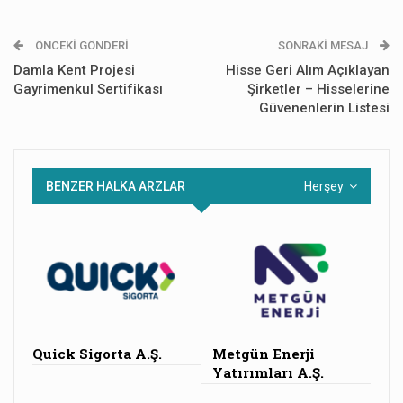
ÖNCEKI GÖNDERI
SONRAKI MESAJ
Damla Kent Projesi
Hisse Geri Alım Açıklayan
Gayrimenkul Sertifikası
Şirketler – Hisselerine
Güvenenlerin Listesi
BENZER HALKA ARZLAR
Herşey
Quick Sigorta A.Ş.
Metgün Enerji
Yatırımları A.Ş.