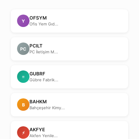
OFSYM
Y
Ofis Yem Gıd...
PCILT
PC
PC İletişim M...
GUBRF
≡
Gübre Fabrik...
BAHKM
B
Bahçeşehir Kimy...
AKFYE
⚡
Akfen Yenile...