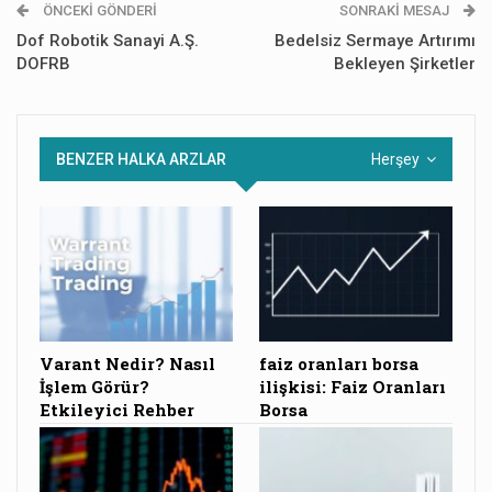
ÖNCEKI GÖNDERI
SONRAKI MESAJ
Dof Robotik Sanayi A.Ş.
Bedelsiz Sermaye Artırımı
DOFRB
Bekleyen Şirketler
BENZER HALKA ARZLAR
Herşey
Varant Nedir? Nasıl
faiz oranları borsa
İşlem Görür?
ilişkisi: Faiz Oranları
Etkileyici Rehber
Borsa