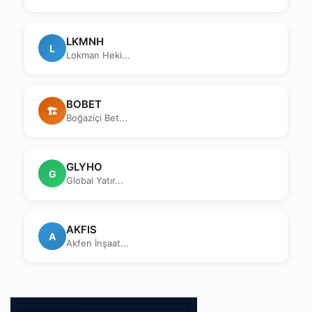
LKMNH
L
Lokman Heki...
BOBET
🏗
Boğaziçi Bet...
GLYHO
G
Global Yatır...
AKFIS
A
Akfen İnşaat...