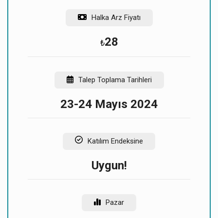
Halka Arz Fiyatı
* Payların %5`inden fazlasını alan gerçek/tüzel kişi
bulunmamaktadır.
28
₺
Talep Toplama Tarihleri
23-24 Mayıs 2024
Katılım Endeksine
Uygun!
Pazar