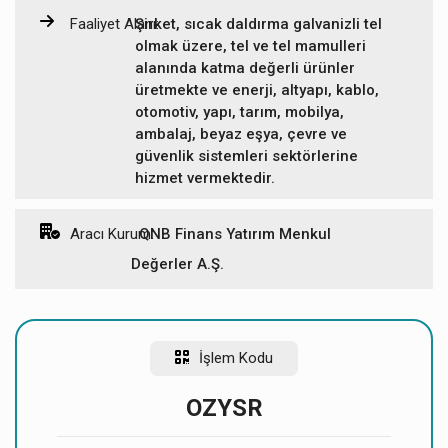
Dağıtım
Yatırımcı
Faaliyet Alanı:
Şirket, sıcak daldırma galvanizli tel
Grubu
olmak üzere, tel ve tel mamulleri
Lot
Oran
Kişi
alanında katma değerli ürünler
üretmekte ve enerji, altyapı, kablo,
Yurt İçi
otomotiv, yapı, tarım, mobilya,
1.560.945
31.129.778
%99.77
ambalaj, beyaz eşya, çevre ve
Bireysel
güvenlik sistemleri sektörlerine
hizmet vermektedir.
Yurt İçi
62
3.124
%0.01
Kurumsal
Aracı Kurum:
QNB Finans Yatırım Menkul
Değerler A.Ş.
Yurt Dışı
3.420
67.047
%0.21
Bireysel
Yurt Dışı
İşlem Kodu
1
51
%0.00
Kurumsal
OZYSR
Toplam
1.564.428
31.200.000
%100