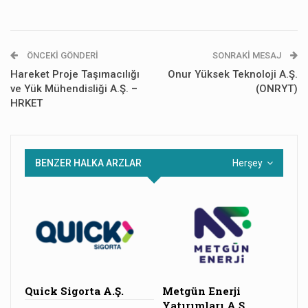
ÖNCEKI GÖNDERI
SONRAKI MESAJ
Hareket Proje Taşımacılığı
Onur Yüksek Teknoloji A.Ş.
ve Yük Mühendisliği A.Ş. –
(ONRYT)
HRKET
BENZER HALKA ARZLAR
Herşey
Quick Sigorta A.Ş.
Metgün Enerji
Yatırımları A.Ş.