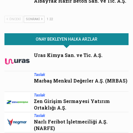
Albayrak Hazır Beton San. ve Tic. A.Ş.
ÖNCEKI
SONRAKI
1 22
ONAY BEKLEYEN HALKA ARZLAR
Uras Kimya San. ve Tic. A.Ş.
Taslak
Marbaş Menkul Değerler A.Ş. (MRBAS)
Taslak
Zen Girişim Sermayesi Yatırım
Ortaklığı A.Ş.
Taslak
Narlı Feribot İşletmeciliği A.Ş.
(NARFE)