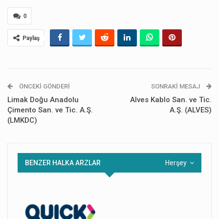
0
Paylaş
ÖNCEKI GÖNDERI
SONRAKI MESAJ
Limak Doğu Anadolu
Alves Kablo San. ve Tic.
Çimento San. ve Tic. A.Ş.
A.Ş. (ALVES)
(LMKDC)
BENZER HALKA ARZLAR
Herşey