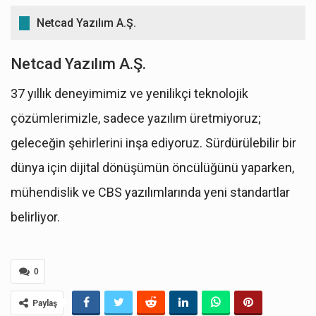
FTR Analist Raporları (Aracı Kurumlar)
Netcad Yazılım A.Ş.
FTR Analist Raporu - A1Capital Yatırım /
Netcad Yazılım A.Ş.
27.01.2026
FTR Analist Raporu - Bulls Yatırım /
37 yıllık deneyimimiz ve yenilikçi teknolojik
27.01.2026
çözümlerimizle, sadece yazılım üretmiyoruz;
FTR Analist Raporu - İş Yatırım /
27.01.2026
geleceğin şehirlerini inşa ediyoruz. Sürdürülebilir bir
FTR Analist Raporu - Ziraat Yatırım /
dünya için dijital dönüşümün öncülüğünü yaparken,
27.01.2026
FTR Analist Raporu - Gedik Yatırım /
mühendislik ve CBS yazılımlarında yeni standartlar
27.01.2026
belirliyor.
FTR Analist Raporu - İntegral Yatırım /
27.01.2026
FTR Analist Raporu - Pusula Yatırım /
0
27.01.2026
FTR Analist Raporu - Fiba Yatırım /
Paylaş
27.01.2026