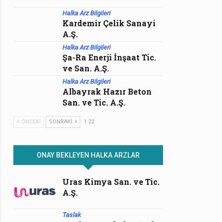
Halka Arz Bilgileri
Kardemir Çelik Sanayi
A.Ş.
Halka Arz Bilgileri
Şa-Ra Enerji İnşaat Tic.
ve San. A.Ş.
Halka Arz Bilgileri
Albayrak Hazır Beton
San. ve Tic. A.Ş.
ÖNCEKI
SONRAKI
1 22
ONAY BEKLEYEN HALKA ARZLAR
Uras Kimya San. ve Tic.
A.Ş.
Taslak