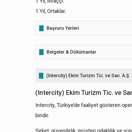
1 Yıl, İhraççı.
1 Yıl, Ortaklar.
Başvuru Yerleri
Ak Yatırım Menkul Değerler A.Ş.
Belgeler & Dökümanlar
Vakıf Yatırım Menkul Değerler A.Ş.
SPK Onaylı İzahname
(Intercity) Ekim Turizm Tic. ve San. A.Ş.
İzahname Sayfa 1-173
(Intercity) Ekim Turizm Tic. ve San
İzahname Sayfa 174-320
Intercity, Türkiye’de faaliyet gösteren op
Tasarruf Sahiplerine Satış Duyurusu
Fiyat Tespit Raporu
biridir.
FTR Sayfa 1-39
Şirket, güvenilirlik, müşteri odaklılık ve sür