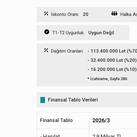
İskonto Oranı:
20
Halka Aç
T1-T2 Uygunluk:
Uygun Değil
Dağıtım Oranları:
- 113.400.000 Lot (%70)
- 32.400.000 Lot (%20) 
- 16.200.000 Lot (%10)
* İzahname, Sayfa 280.
Finansal Tablo Verileri
2026/3
Finansal Tablo
- Hasılat
2,9 Milyar TL