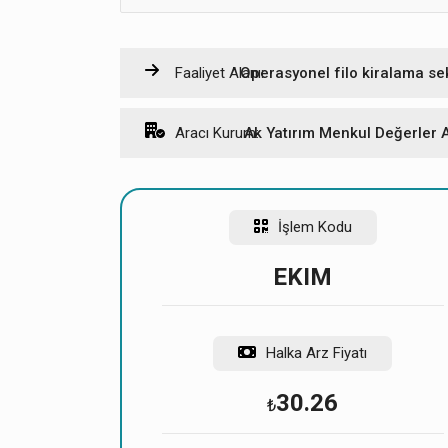
Dağı
Faaliyet Alanı:
Operasyonel filo kiralama sek
Yatırımcı Grubu
Aracı Kurum:
Ak Yatırım Menkul Değerler A
Yurt İçi Bireysel
706.
Yüksek Başvurulu
923
İşlem Kodu
Yurt İçi Kurumsal
91
EKIM
Toplam
707.
* Payların %5`inden fazlasını alan gerçe
Halka Arz Fiyatı
30.26
₺