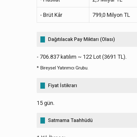
- Brüt Kâr
799,0 Milyon TL
Dağıtılacak Pay Miktarı (Olası)
- 706.837 katılım ~ 122 Lot (3691 TL).
* Bireysel Yatırımcı Grubu.
Fiyat İstikrarı
15 gün.
Satmama Taahhüdü