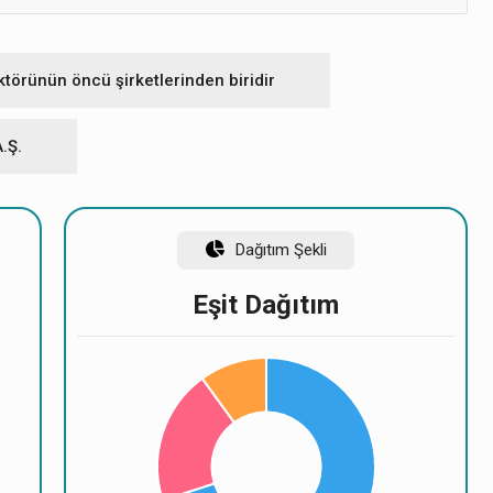
tım
törünün öncü şirketlerinden biridir
Lot
Oran
Kişi
.Ş.
837
85.677.956
%52,89
43.922.044
%27,11
Dağıtım Şekli
32.400.000
%20
Eşit Dağıtım
851
162.000.000
%100
k/tüzel kişi bulunmamaktadır.