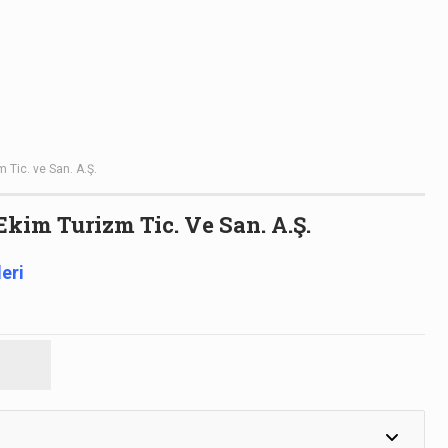
m Tic. ve San. A.Ş.
 Ekim Turizm Tic. Ve San. A.Ş.
leri
.