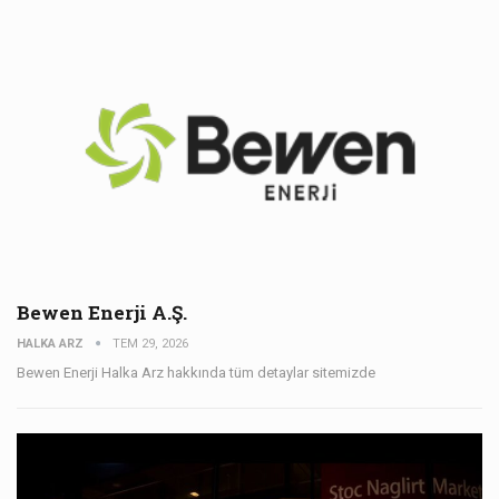
Bewen Enerji A.Ş.
HALKA ARZ
TEM 29, 2026
Bewen Enerji Halka Arz hakkında tüm detaylar sitemizde