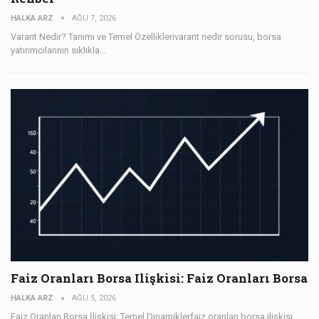
HALKA ARZ
AĞU 7, 2026
Varant Nedir? Tanımı ve Temel Özelliklerivarant nedir sorusu, borsa
yatırımcılarının sıklıkla…
Faiz Oranları Borsa Ilişkisi: Faiz Oranları Borsa
HALKA ARZ
AĞU 5, 2026
Faiz Oranları Borsa İlişkisi: Temel Dinamiklerfaiz oranları borsa ilişkisi,