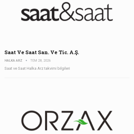
Saat Ve Saat San. Ve Tic. A.Ş.
HALKA ARZ
TEM 28, 2026
Saat ve Saat Halka Arz takvimi bilgileri